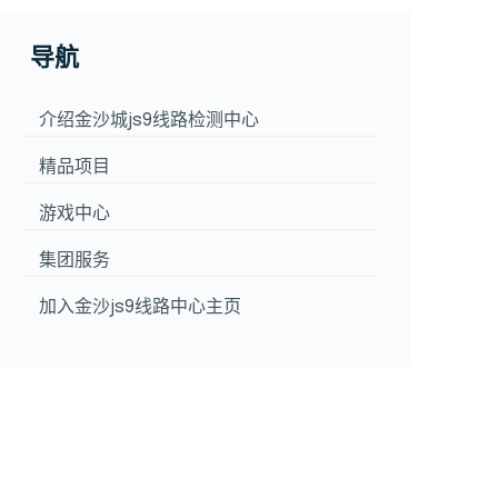
导航
介绍金沙城js9线路检测中心
精品项目
游戏中心
集团服务
加入金沙js9线路中心主页