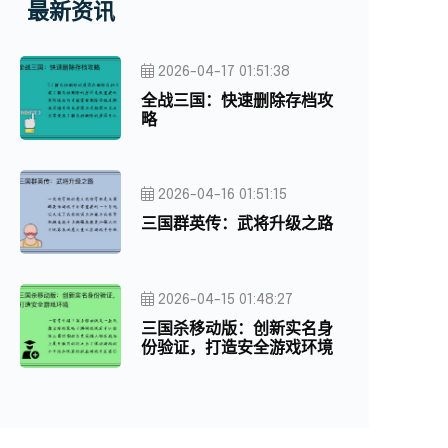
最新资讯
2026-04-17 01:51:38
全战三国：快速删除存档攻
略
2026-04-16 01:51:15
三国群英传：武将升级之路
2026-04-15 01:48:27
三国杀移动版：创新实名身
份验证，打造安全游戏环境