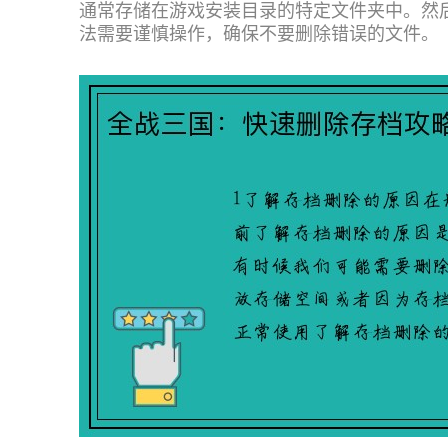
通常存储在游戏安装目录的特定文件夹中。然
法需要谨慎操作，确保不要删除错误的文件。