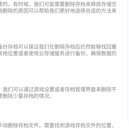
要的。有时候，我们可能需要删除存档来释放存储空
档删除的原因可以帮助我们更好地选择合适的方法来
备份存档可以保证我们在删除存档后仍然能够找回重
其他位置或者使用云存储服务进行备份，确保数据的
。我们可以通过游戏设置或者存档管理界面来删除不
要删除少量存档的情况。
手动删除存档文件。需要找到游戏存档文件的位置，