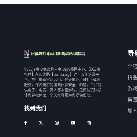
导
介绍
9999js金沙老品牌 - 金沙js9线路中心,【j9三宝
推荐】永久线路【baidu.ag】💕十五年信誉平
精
台，提供最新官网入口、登录地址、APP下载等
服务，保障玩家的游戏体验安全、顺畅。平台提
游
供电子、电竞、真人等丰富游戏，免费试玩账号
让您轻松体验，全天候客服为您提供帮助。
集
找到我们
加入