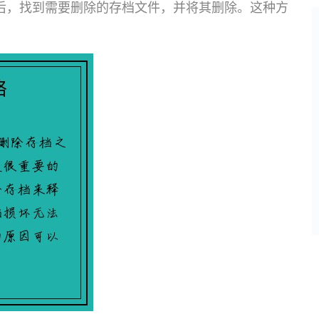
后，找到需要删除的存档文件，并将其删除。这种方